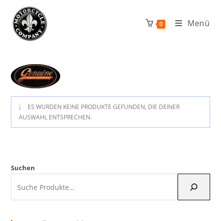
Zum
Inhalt
Menü
0
springen
ES WURDEN KEINE PRODUKTE GEFUNDEN, DIE DEINER
AUSWAHL ENTSPRECHEN.
Suchen