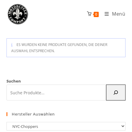
Zum
Inhalt
Menü
0
springen
ES WURDEN KEINE PRODUKTE GEFUNDEN, DIE DEINER
AUSWAHL ENTSPRECHEN.
Suchen
Hersteller Auswählen