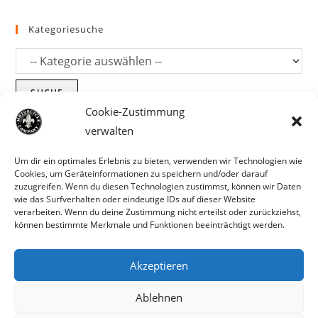
Kategoriesuche
SUCHE
Cookie-Zustimmung
verwalten
Um dir ein optimales Erlebnis zu bieten, verwenden wir Technologien wie
Cookies, um Geräteinformationen zu speichern und/oder darauf
zuzugreifen. Wenn du diesen Technologien zustimmst, können wir Daten
wie das Surfverhalten oder eindeutige IDs auf dieser Website
verarbeiten. Wenn du deine Zustimmung nicht erteilst oder zurückziehst,
können bestimmte Merkmale und Funktionen beeinträchtigt werden.
Akzeptieren
Parts für Harley Davidson, Indian und
Ablehnen
Copyright MCC 2023
andere. Preisirrtümer und Fehlbestände