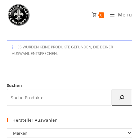
Zum
Inhalt
Menü
0
springen
ES WURDEN KEINE PRODUKTE GEFUNDEN, DIE DEINER
AUSWAHL ENTSPRECHEN.
Suchen
Hersteller Auswählen