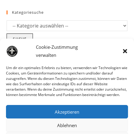
Kategoriesuche
SUCHE
Cookie-Zustimmung
verwalten
Um dir ein optimales Erlebnis zu bieten, verwenden wir Technologien wie
Cookies, um Geräteinformationen zu speichern und/oder darauf
zuzugreifen. Wenn du diesen Technologien zustimmst, können wir Daten
wie das Surfverhalten oder eindeutige IDs auf dieser Website
verarbeiten. Wenn du deine Zustimmung nicht erteilst oder zurückziehst,
können bestimmte Merkmale und Funktionen beeinträchtigt werden.
Akzeptieren
Parts für Harley Davidson, Indian und
Ablehnen
Copyright MCC 2023
andere. Preisirrtümer und Fehlbestände