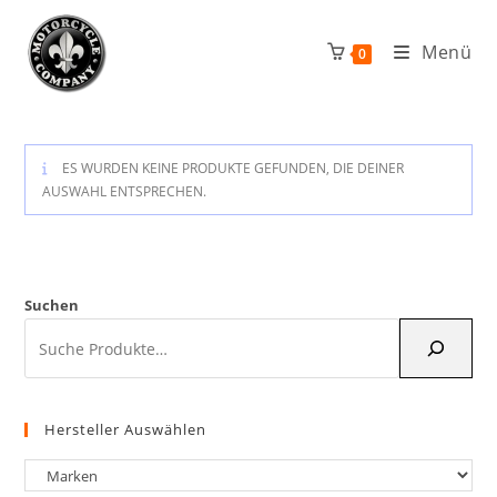
Zum
Inhalt
Menü
0
springen
ES WURDEN KEINE PRODUKTE GEFUNDEN, DIE DEINER
AUSWAHL ENTSPRECHEN.
Suchen
Hersteller Auswählen