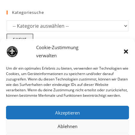
Kategoriesuche
SUCHE
Cookie-Zustimmung
verwalten
Um dir ein optimales Erlebnis zu bieten, verwenden wir Technologien wie
Cookies, um Geräteinformationen zu speichern und/oder darauf
zuzugreifen. Wenn du diesen Technologien zustimmst, können wir Daten
wie das Surfverhalten oder eindeutige IDs auf dieser Website
verarbeiten. Wenn du deine Zustimmung nicht erteilst oder zurückziehst,
können bestimmte Merkmale und Funktionen beeinträchtigt werden.
Akzeptieren
Parts für Harley Davidson, Indian und
Ablehnen
Copyright MCC 2023
andere. Preisirrtümer und Fehlbestände