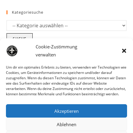
Kategoriesuche
SUCHE
Cookie-Zustimmung
verwalten
Um dir ein optimales Erlebnis zu bieten, verwenden wir Technologien wie
Cookies, um Geräteinformationen zu speichern und/oder darauf
zuzugreifen. Wenn du diesen Technologien zustimmst, können wir Daten
wie das Surfverhalten oder eindeutige IDs auf dieser Website
verarbeiten. Wenn du deine Zustimmung nicht erteilst oder zurückziehst,
können bestimmte Merkmale und Funktionen beeinträchtigt werden.
Akzeptieren
Parts für Harley Davidson, Indian und
Ablehnen
Copyright MCC 2023
andere. Preisirrtümer und Fehlbestände