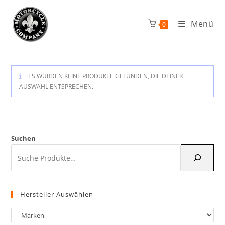
Zum
Inhalt
Menü
0
springen
ES WURDEN KEINE PRODUKTE GEFUNDEN, DIE DEINER
AUSWAHL ENTSPRECHEN.
Suchen
Hersteller Auswählen