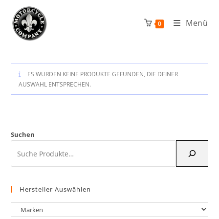
Zum
Inhalt
Menü
0
springen
ES WURDEN KEINE PRODUKTE GEFUNDEN, DIE DEINER
AUSWAHL ENTSPRECHEN.
Suchen
Hersteller Auswählen