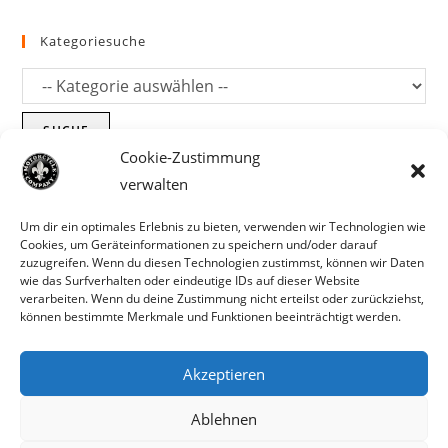
Kategoriesuche
SUCHE
Cookie-Zustimmung
verwalten
Um dir ein optimales Erlebnis zu bieten, verwenden wir Technologien wie
Cookies, um Geräteinformationen zu speichern und/oder darauf
zuzugreifen. Wenn du diesen Technologien zustimmst, können wir Daten
wie das Surfverhalten oder eindeutige IDs auf dieser Website
verarbeiten. Wenn du deine Zustimmung nicht erteilst oder zurückziehst,
können bestimmte Merkmale und Funktionen beeinträchtigt werden.
Akzeptieren
Parts für Harley Davidson, Indian und
Ablehnen
Copyright MCC 2023
andere. Preisirrtümer und Fehlbestände