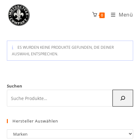
Zum
Inhalt
Menü
0
springen
ES WURDEN KEINE PRODUKTE GEFUNDEN, DIE DEINER
AUSWAHL ENTSPRECHEN.
Suchen
Hersteller Auswählen