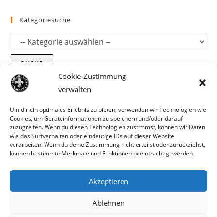
Kategoriesuche
SUCHE
Cookie-Zustimmung
verwalten
Um dir ein optimales Erlebnis zu bieten, verwenden wir Technologien wie
Cookies, um Geräteinformationen zu speichern und/oder darauf
zuzugreifen. Wenn du diesen Technologien zustimmst, können wir Daten
wie das Surfverhalten oder eindeutige IDs auf dieser Website
verarbeiten. Wenn du deine Zustimmung nicht erteilst oder zurückziehst,
können bestimmte Merkmale und Funktionen beeinträchtigt werden.
Akzeptieren
Parts für Harley Davidson, Indian und
Ablehnen
Copyright MCC 2023
andere. Preisirrtümer und Fehlbestände