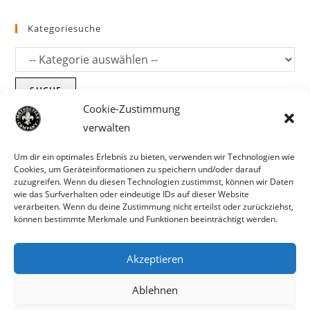
Kategoriesuche
SUCHE
Cookie-Zustimmung
verwalten
Um dir ein optimales Erlebnis zu bieten, verwenden wir Technologien wie
Cookies, um Geräteinformationen zu speichern und/oder darauf
zuzugreifen. Wenn du diesen Technologien zustimmst, können wir Daten
wie das Surfverhalten oder eindeutige IDs auf dieser Website
verarbeiten. Wenn du deine Zustimmung nicht erteilst oder zurückziehst,
können bestimmte Merkmale und Funktionen beeinträchtigt werden.
Akzeptieren
Parts für Harley Davidson, Indian und
Ablehnen
Copyright MCC 2023
andere. Preisirrtümer und Fehlbestände