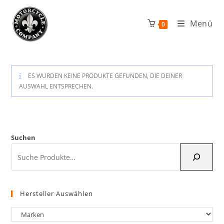
Zum
Inhalt
Menü
0
springen
ES WURDEN KEINE PRODUKTE GEFUNDEN, DIE DEINER
AUSWAHL ENTSPRECHEN.
Suchen
Hersteller Auswählen