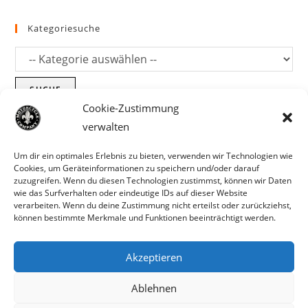
Kategoriesuche
SUCHE
Cookie-Zustimmung
verwalten
Um dir ein optimales Erlebnis zu bieten, verwenden wir Technologien wie
Cookies, um Geräteinformationen zu speichern und/oder darauf
zuzugreifen. Wenn du diesen Technologien zustimmst, können wir Daten
wie das Surfverhalten oder eindeutige IDs auf dieser Website
verarbeiten. Wenn du deine Zustimmung nicht erteilst oder zurückziehst,
können bestimmte Merkmale und Funktionen beeinträchtigt werden.
Akzeptieren
Parts für Harley Davidson, Indian und
Ablehnen
Copyright MCC 2023
andere. Preisirrtümer und Fehlbestände