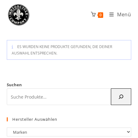
Zum
Inhalt
Menü
0
springen
ES WURDEN KEINE PRODUKTE GEFUNDEN, DIE DEINER
AUSWAHL ENTSPRECHEN.
Suchen
Hersteller Auswählen