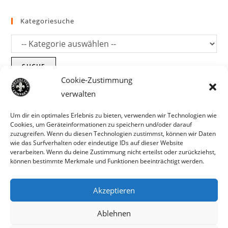
Kategoriesuche
SUCHE
Cookie-Zustimmung
verwalten
Um dir ein optimales Erlebnis zu bieten, verwenden wir Technologien wie
Cookies, um Geräteinformationen zu speichern und/oder darauf
zuzugreifen. Wenn du diesen Technologien zustimmst, können wir Daten
wie das Surfverhalten oder eindeutige IDs auf dieser Website
verarbeiten. Wenn du deine Zustimmung nicht erteilst oder zurückziehst,
können bestimmte Merkmale und Funktionen beeinträchtigt werden.
Akzeptieren
Parts für Harley Davidson, Indian und
Ablehnen
Copyright MCC 2023
andere. Preisirrtümer und Fehlbestände