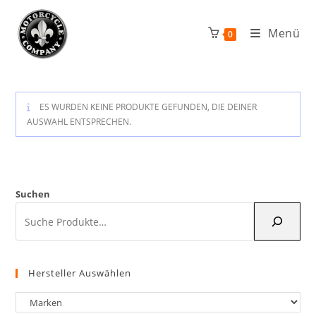
Zum
Inhalt
Menü
0
springen
ES WURDEN KEINE PRODUKTE GEFUNDEN, DIE DEINER
AUSWAHL ENTSPRECHEN.
Suchen
Hersteller Auswählen