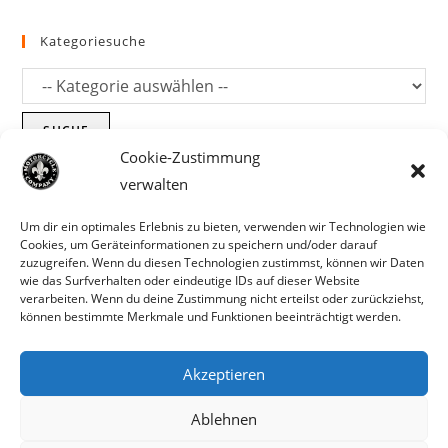
Kategoriesuche
SUCHE
Cookie-Zustimmung
verwalten
Um dir ein optimales Erlebnis zu bieten, verwenden wir Technologien wie
Cookies, um Geräteinformationen zu speichern und/oder darauf
zuzugreifen. Wenn du diesen Technologien zustimmst, können wir Daten
wie das Surfverhalten oder eindeutige IDs auf dieser Website
verarbeiten. Wenn du deine Zustimmung nicht erteilst oder zurückziehst,
können bestimmte Merkmale und Funktionen beeinträchtigt werden.
Akzeptieren
Parts für Harley Davidson, Indian und
Ablehnen
Copyright MCC 2023
andere. Preisirrtümer und Fehlbestände