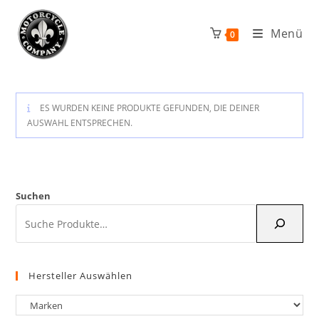
Zum
Inhalt
Menü
0
springen
ES WURDEN KEINE PRODUKTE GEFUNDEN, DIE DEINER
AUSWAHL ENTSPRECHEN.
Suchen
Hersteller Auswählen