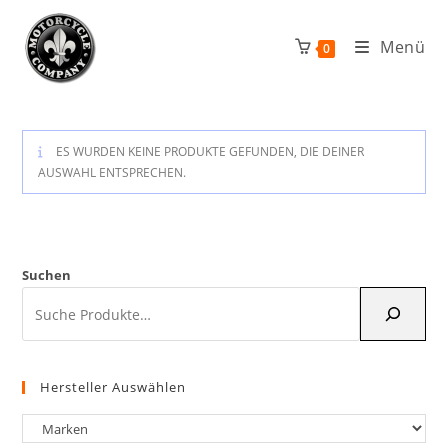
Zum
Inhalt
Menü
0
springen
ES WURDEN KEINE PRODUKTE GEFUNDEN, DIE DEINER
AUSWAHL ENTSPRECHEN.
Suchen
Hersteller Auswählen