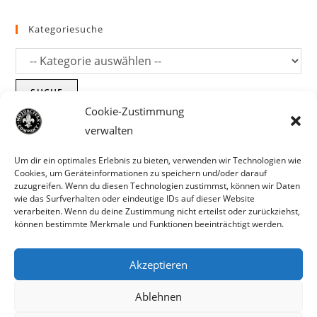
Kategoriesuche
SUCHE
Cookie-Zustimmung
verwalten
Um dir ein optimales Erlebnis zu bieten, verwenden wir Technologien wie
Cookies, um Geräteinformationen zu speichern und/oder darauf
zuzugreifen. Wenn du diesen Technologien zustimmst, können wir Daten
wie das Surfverhalten oder eindeutige IDs auf dieser Website
verarbeiten. Wenn du deine Zustimmung nicht erteilst oder zurückziehst,
können bestimmte Merkmale und Funktionen beeinträchtigt werden.
Akzeptieren
Parts für Harley Davidson, Indian und
Ablehnen
Copyright MCC 2023
andere. Preisirrtümer und Fehlbestände