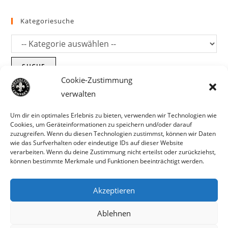
Kategoriesuche
SUCHE
Cookie-Zustimmung
verwalten
Um dir ein optimales Erlebnis zu bieten, verwenden wir Technologien wie
Cookies, um Geräteinformationen zu speichern und/oder darauf
zuzugreifen. Wenn du diesen Technologien zustimmst, können wir Daten
wie das Surfverhalten oder eindeutige IDs auf dieser Website
verarbeiten. Wenn du deine Zustimmung nicht erteilst oder zurückziehst,
können bestimmte Merkmale und Funktionen beeinträchtigt werden.
Akzeptieren
Parts für Harley Davidson, Indian und
Ablehnen
Copyright MCC 2023
andere. Preisirrtümer und Fehlbestände