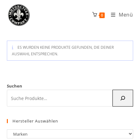
Zum
Inhalt
Menü
0
springen
ES WURDEN KEINE PRODUKTE GEFUNDEN, DIE DEINER
AUSWAHL ENTSPRECHEN.
Suchen
Hersteller Auswählen