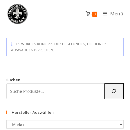
Zum
Inhalt
Menü
0
springen
ES WURDEN KEINE PRODUKTE GEFUNDEN, DIE DEINER
AUSWAHL ENTSPRECHEN.
Suchen
Hersteller Auswählen