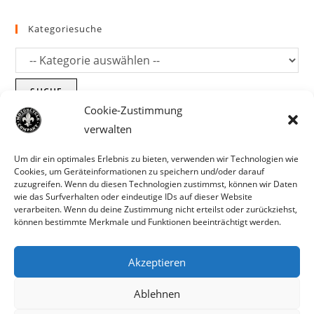
Kategoriesuche
SUCHE
Cookie-Zustimmung
verwalten
Um dir ein optimales Erlebnis zu bieten, verwenden wir Technologien wie
Cookies, um Geräteinformationen zu speichern und/oder darauf
zuzugreifen. Wenn du diesen Technologien zustimmst, können wir Daten
wie das Surfverhalten oder eindeutige IDs auf dieser Website
verarbeiten. Wenn du deine Zustimmung nicht erteilst oder zurückziehst,
können bestimmte Merkmale und Funktionen beeinträchtigt werden.
Akzeptieren
Parts für Harley Davidson, Indian und
Ablehnen
Copyright MCC 2023
andere. Preisirrtümer und Fehlbestände