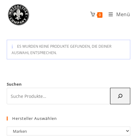
Zum
Inhalt
Menü
0
springen
ES WURDEN KEINE PRODUKTE GEFUNDEN, DIE DEINER
AUSWAHL ENTSPRECHEN.
Suchen
Hersteller Auswählen