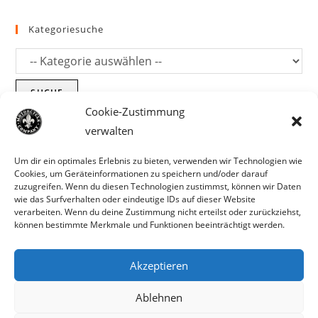
Kategoriesuche
SUCHE
Cookie-Zustimmung
verwalten
Um dir ein optimales Erlebnis zu bieten, verwenden wir Technologien wie
Cookies, um Geräteinformationen zu speichern und/oder darauf
zuzugreifen. Wenn du diesen Technologien zustimmst, können wir Daten
wie das Surfverhalten oder eindeutige IDs auf dieser Website
verarbeiten. Wenn du deine Zustimmung nicht erteilst oder zurückziehst,
können bestimmte Merkmale und Funktionen beeinträchtigt werden.
Akzeptieren
Parts für Harley Davidson, Indian und
Ablehnen
Copyright MCC 2023
andere. Preisirrtümer und Fehlbestände