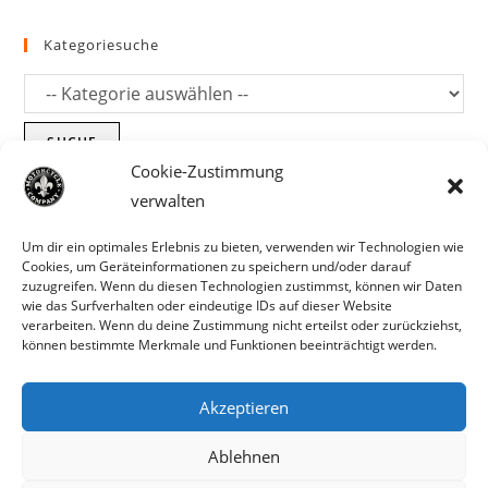
Kategoriesuche
SUCHE
Cookie-Zustimmung
verwalten
Um dir ein optimales Erlebnis zu bieten, verwenden wir Technologien wie
Cookies, um Geräteinformationen zu speichern und/oder darauf
zuzugreifen. Wenn du diesen Technologien zustimmst, können wir Daten
wie das Surfverhalten oder eindeutige IDs auf dieser Website
verarbeiten. Wenn du deine Zustimmung nicht erteilst oder zurückziehst,
können bestimmte Merkmale und Funktionen beeinträchtigt werden.
Akzeptieren
Parts für Harley Davidson, Indian und
Ablehnen
Copyright MCC 2023
andere. Preisirrtümer und Fehlbestände