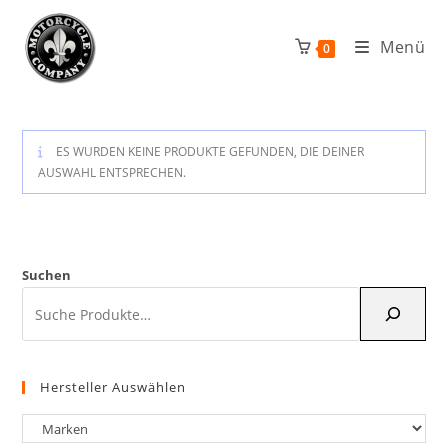
Zum
Inhalt
Menü
0
springen
ES WURDEN KEINE PRODUKTE GEFUNDEN, DIE DEINER
AUSWAHL ENTSPRECHEN.
Suchen
Hersteller Auswählen