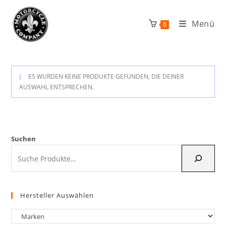
Zum
Inhalt
Menü
0
springen
ES WURDEN KEINE PRODUKTE GEFUNDEN, DIE DEINER
AUSWAHL ENTSPRECHEN.
Suchen
Hersteller Auswählen