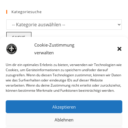
Kategoriesuche
SUCHE
Cookie-Zustimmung
verwalten
Um dir ein optimales Erlebnis zu bieten, verwenden wir Technologien wie
Cookies, um Geräteinformationen zu speichern und/oder darauf
zuzugreifen. Wenn du diesen Technologien zustimmst, können wir Daten
wie das Surfverhalten oder eindeutige IDs auf dieser Website
verarbeiten. Wenn du deine Zustimmung nicht erteilst oder zurückziehst,
können bestimmte Merkmale und Funktionen beeinträchtigt werden.
Akzeptieren
Parts für Harley Davidson, Indian und
Ablehnen
Copyright MCC 2023
andere. Preisirrtümer und Fehlbestände