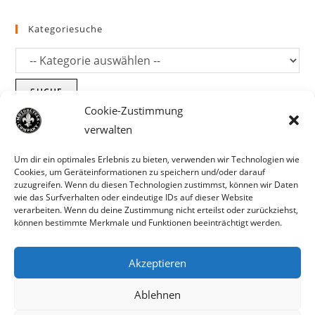
Kategoriesuche
SUCHE
Cookie-Zustimmung
verwalten
Um dir ein optimales Erlebnis zu bieten, verwenden wir Technologien wie
Cookies, um Geräteinformationen zu speichern und/oder darauf
zuzugreifen. Wenn du diesen Technologien zustimmst, können wir Daten
wie das Surfverhalten oder eindeutige IDs auf dieser Website
verarbeiten. Wenn du deine Zustimmung nicht erteilst oder zurückziehst,
können bestimmte Merkmale und Funktionen beeinträchtigt werden.
Akzeptieren
Parts für Harley Davidson, Indian und
Ablehnen
Copyright MCC 2023
andere. Preisirrtümer und Fehlbestände