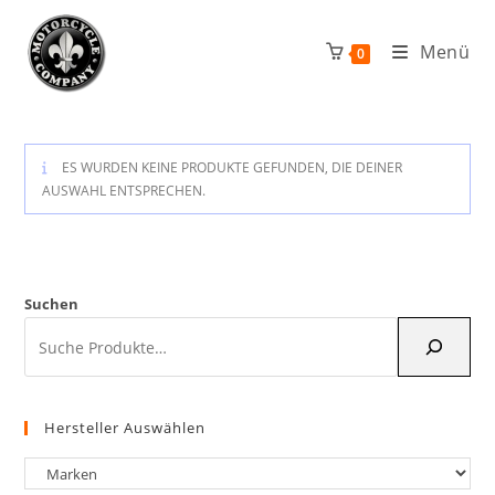
Zum
Inhalt
Menü
0
springen
ES WURDEN KEINE PRODUKTE GEFUNDEN, DIE DEINER
AUSWAHL ENTSPRECHEN.
Suchen
Hersteller Auswählen