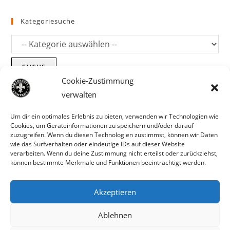
Kategoriesuche
SUCHE
Cookie-Zustimmung
verwalten
Um dir ein optimales Erlebnis zu bieten, verwenden wir Technologien wie
Cookies, um Geräteinformationen zu speichern und/oder darauf
zuzugreifen. Wenn du diesen Technologien zustimmst, können wir Daten
wie das Surfverhalten oder eindeutige IDs auf dieser Website
verarbeiten. Wenn du deine Zustimmung nicht erteilst oder zurückziehst,
können bestimmte Merkmale und Funktionen beeinträchtigt werden.
Akzeptieren
Parts für Harley Davidson, Indian und
Ablehnen
Copyright MCC 2023
andere. Preisirrtümer und Fehlbestände