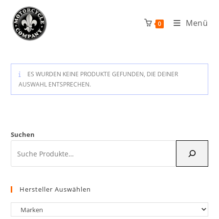
Zum
Inhalt
Menü
0
springen
ES WURDEN KEINE PRODUKTE GEFUNDEN, DIE DEINER
AUSWAHL ENTSPRECHEN.
Suchen
Hersteller Auswählen