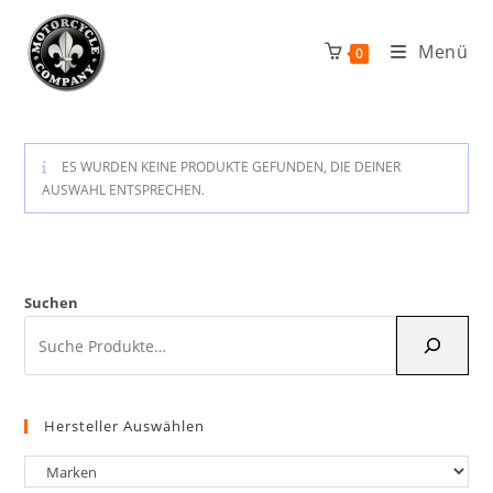
Zum
Inhalt
Menü
0
springen
ES WURDEN KEINE PRODUKTE GEFUNDEN, DIE DEINER
AUSWAHL ENTSPRECHEN.
Suchen
Hersteller Auswählen