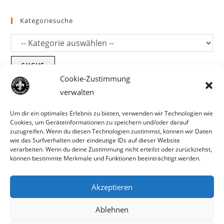
Kategoriesuche
SUCHE
Cookie-Zustimmung
verwalten
Um dir ein optimales Erlebnis zu bieten, verwenden wir Technologien wie
Cookies, um Geräteinformationen zu speichern und/oder darauf
zuzugreifen. Wenn du diesen Technologien zustimmst, können wir Daten
wie das Surfverhalten oder eindeutige IDs auf dieser Website
verarbeiten. Wenn du deine Zustimmung nicht erteilst oder zurückziehst,
können bestimmte Merkmale und Funktionen beeinträchtigt werden.
Akzeptieren
Parts für Harley Davidson, Indian und
Ablehnen
Copyright MCC 2023
andere. Preisirrtümer und Fehlbestände