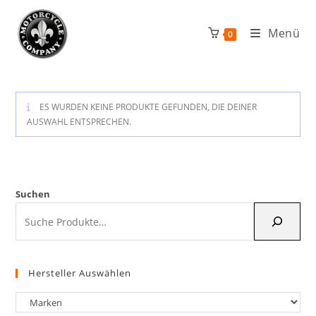
Zum
Inhalt
Menü
0
springen
ES WURDEN KEINE PRODUKTE GEFUNDEN, DIE DEINER
AUSWAHL ENTSPRECHEN.
Suchen
Hersteller Auswählen