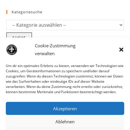
Kategoriesuche
SUCHE
Cookie-Zustimmung
verwalten
Um dir ein optimales Erlebnis zu bieten, verwenden wir Technologien wie
Cookies, um Geräteinformationen zu speichern und/oder darauf
zuzugreifen. Wenn du diesen Technologien zustimmst, können wir Daten
wie das Surfverhalten oder eindeutige IDs auf dieser Website
verarbeiten. Wenn du deine Zustimmung nicht erteilst oder zurückziehst,
können bestimmte Merkmale und Funktionen beeinträchtigt werden.
Akzeptieren
Parts für Harley Davidson, Indian und
Ablehnen
Copyright MCC 2023
andere. Preisirrtümer und Fehlbestände