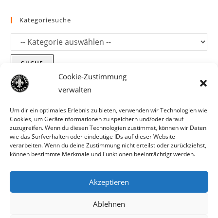
Kategoriesuche
SUCHE
Cookie-Zustimmung
verwalten
Um dir ein optimales Erlebnis zu bieten, verwenden wir Technologien wie
Cookies, um Geräteinformationen zu speichern und/oder darauf
zuzugreifen. Wenn du diesen Technologien zustimmst, können wir Daten
wie das Surfverhalten oder eindeutige IDs auf dieser Website
verarbeiten. Wenn du deine Zustimmung nicht erteilst oder zurückziehst,
können bestimmte Merkmale und Funktionen beeinträchtigt werden.
Akzeptieren
Parts für Harley Davidson, Indian und
Ablehnen
Copyright MCC 2023
andere. Preisirrtümer und Fehlbestände