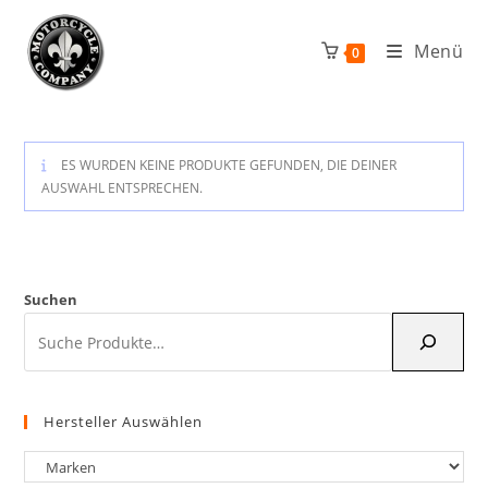
Zum
Inhalt
Menü
0
springen
ES WURDEN KEINE PRODUKTE GEFUNDEN, DIE DEINER
AUSWAHL ENTSPRECHEN.
Suchen
Hersteller Auswählen