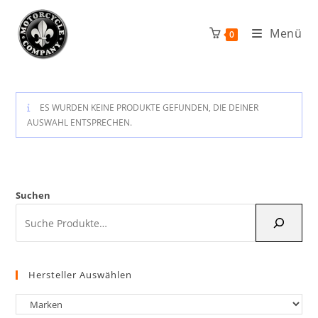
Zum
Inhalt
Menü
0
springen
ES WURDEN KEINE PRODUKTE GEFUNDEN, DIE DEINER
AUSWAHL ENTSPRECHEN.
Suchen
Hersteller Auswählen