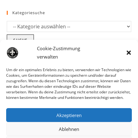
Kategoriesuche
SUCHE
Cookie-Zustimmung
verwalten
Um dir ein optimales Erlebnis zu bieten, verwenden wir Technologien wie
Cookies, um Geräteinformationen zu speichern und/oder darauf
zuzugreifen. Wenn du diesen Technologien zustimmst, können wir Daten
wie das Surfverhalten oder eindeutige IDs auf dieser Website
verarbeiten. Wenn du deine Zustimmung nicht erteilst oder zurückziehst,
können bestimmte Merkmale und Funktionen beeinträchtigt werden.
Akzeptieren
Parts für Harley Davidson, Indian und
Ablehnen
Copyright MCC 2023
andere. Preisirrtümer und Fehlbestände