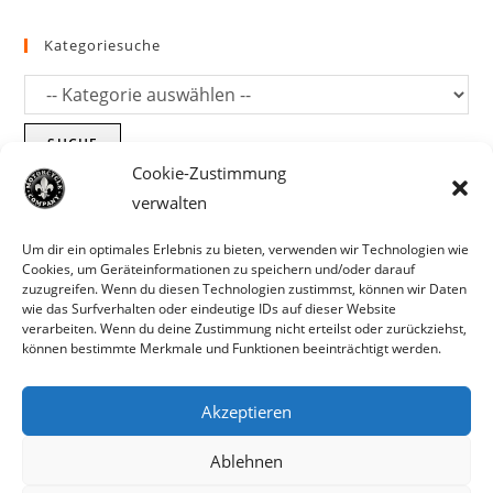
Kategoriesuche
SUCHE
Cookie-Zustimmung
verwalten
Um dir ein optimales Erlebnis zu bieten, verwenden wir Technologien wie
Cookies, um Geräteinformationen zu speichern und/oder darauf
zuzugreifen. Wenn du diesen Technologien zustimmst, können wir Daten
wie das Surfverhalten oder eindeutige IDs auf dieser Website
verarbeiten. Wenn du deine Zustimmung nicht erteilst oder zurückziehst,
können bestimmte Merkmale und Funktionen beeinträchtigt werden.
Akzeptieren
Parts für Harley Davidson, Indian und
Ablehnen
Copyright MCC 2023
andere. Preisirrtümer und Fehlbestände