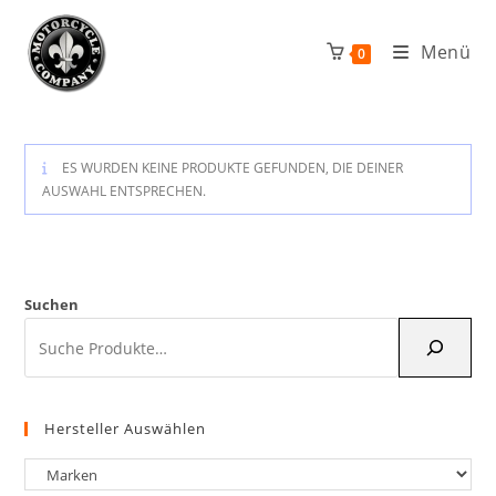
Zum
Inhalt
Menü
0
springen
ES WURDEN KEINE PRODUKTE GEFUNDEN, DIE DEINER
AUSWAHL ENTSPRECHEN.
Suchen
Hersteller Auswählen