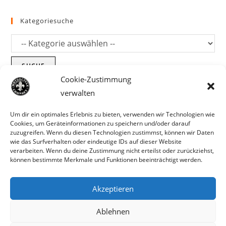
Kategoriesuche
SUCHE
Cookie-Zustimmung
verwalten
Um dir ein optimales Erlebnis zu bieten, verwenden wir Technologien wie
Cookies, um Geräteinformationen zu speichern und/oder darauf
zuzugreifen. Wenn du diesen Technologien zustimmst, können wir Daten
wie das Surfverhalten oder eindeutige IDs auf dieser Website
verarbeiten. Wenn du deine Zustimmung nicht erteilst oder zurückziehst,
können bestimmte Merkmale und Funktionen beeinträchtigt werden.
Akzeptieren
Parts für Harley Davidson, Indian und
Ablehnen
Copyright MCC 2023
andere. Preisirrtümer und Fehlbestände