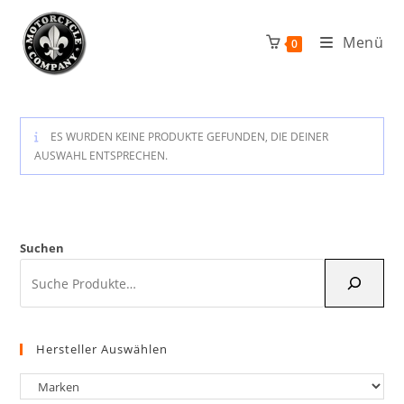
Zum
Inhalt
Menü
0
springen
ES WURDEN KEINE PRODUKTE GEFUNDEN, DIE DEINER
AUSWAHL ENTSPRECHEN.
Suchen
Hersteller Auswählen