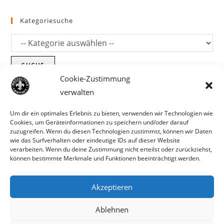
Kategoriesuche
SUCHE
Cookie-Zustimmung
verwalten
Um dir ein optimales Erlebnis zu bieten, verwenden wir Technologien wie
Cookies, um Geräteinformationen zu speichern und/oder darauf
zuzugreifen. Wenn du diesen Technologien zustimmst, können wir Daten
wie das Surfverhalten oder eindeutige IDs auf dieser Website
verarbeiten. Wenn du deine Zustimmung nicht erteilst oder zurückziehst,
können bestimmte Merkmale und Funktionen beeinträchtigt werden.
Akzeptieren
Parts für Harley Davidson, Indian und
Ablehnen
Copyright MCC 2023
andere. Preisirrtümer und Fehlbestände