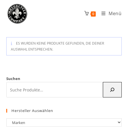
Zum
Inhalt
Menü
0
springen
ES WURDEN KEINE PRODUKTE GEFUNDEN, DIE DEINER
AUSWAHL ENTSPRECHEN.
Suchen
Hersteller Auswählen