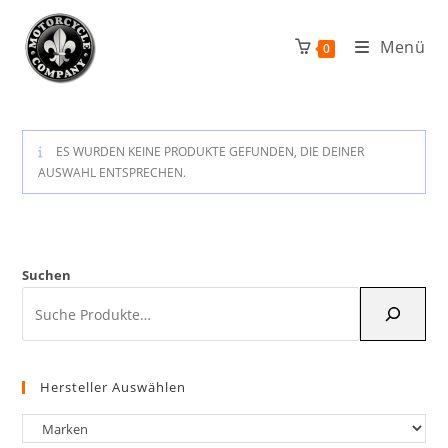
Zum
Inhalt
Menü
0
springen
ES WURDEN KEINE PRODUKTE GEFUNDEN, DIE DEINER
AUSWAHL ENTSPRECHEN.
Suchen
Hersteller Auswählen