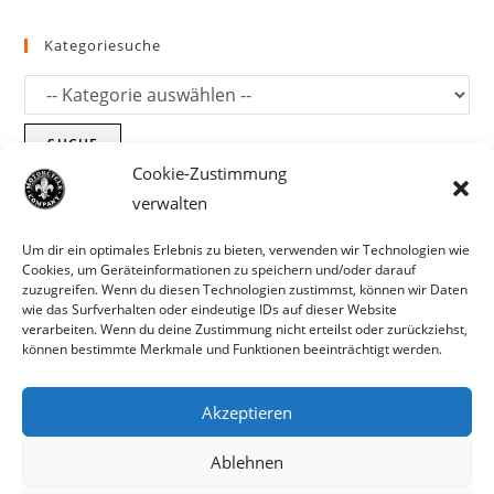
Kategoriesuche
SUCHE
Cookie-Zustimmung
verwalten
Um dir ein optimales Erlebnis zu bieten, verwenden wir Technologien wie
Cookies, um Geräteinformationen zu speichern und/oder darauf
zuzugreifen. Wenn du diesen Technologien zustimmst, können wir Daten
wie das Surfverhalten oder eindeutige IDs auf dieser Website
verarbeiten. Wenn du deine Zustimmung nicht erteilst oder zurückziehst,
können bestimmte Merkmale und Funktionen beeinträchtigt werden.
Akzeptieren
Parts für Harley Davidson, Indian und
Ablehnen
Copyright MCC 2023
andere. Preisirrtümer und Fehlbestände