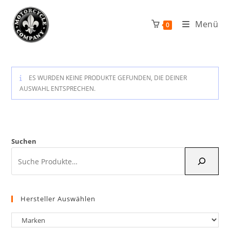
Zum
Inhalt
Menü
0
springen
ES WURDEN KEINE PRODUKTE GEFUNDEN, DIE DEINER
AUSWAHL ENTSPRECHEN.
Suchen
Hersteller Auswählen