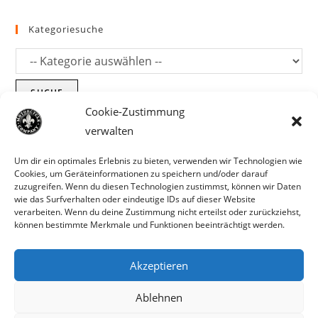
Kategoriesuche
SUCHE
Cookie-Zustimmung
verwalten
Um dir ein optimales Erlebnis zu bieten, verwenden wir Technologien wie
Cookies, um Geräteinformationen zu speichern und/oder darauf
zuzugreifen. Wenn du diesen Technologien zustimmst, können wir Daten
wie das Surfverhalten oder eindeutige IDs auf dieser Website
verarbeiten. Wenn du deine Zustimmung nicht erteilst oder zurückziehst,
können bestimmte Merkmale und Funktionen beeinträchtigt werden.
Akzeptieren
Parts für Harley Davidson, Indian und
Ablehnen
Copyright MCC 2023
andere. Preisirrtümer und Fehlbestände