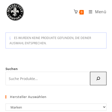
Zum
Inhalt
Menü
0
springen
ES WURDEN KEINE PRODUKTE GEFUNDEN, DIE DEINER
AUSWAHL ENTSPRECHEN.
Suchen
Hersteller Auswählen