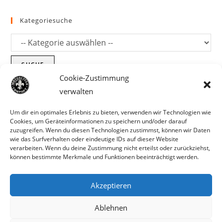
Kategoriesuche
SUCHE
Cookie-Zustimmung
verwalten
Um dir ein optimales Erlebnis zu bieten, verwenden wir Technologien wie
Cookies, um Geräteinformationen zu speichern und/oder darauf
zuzugreifen. Wenn du diesen Technologien zustimmst, können wir Daten
wie das Surfverhalten oder eindeutige IDs auf dieser Website
verarbeiten. Wenn du deine Zustimmung nicht erteilst oder zurückziehst,
können bestimmte Merkmale und Funktionen beeinträchtigt werden.
Akzeptieren
Parts für Harley Davidson, Indian und
Ablehnen
Copyright MCC 2023
andere. Preisirrtümer und Fehlbestände