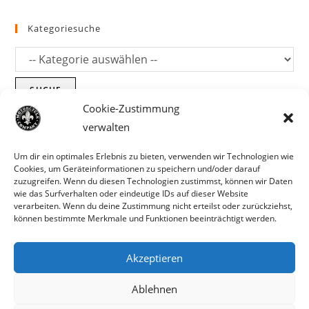
Kategoriesuche
SUCHE
Cookie-Zustimmung
verwalten
Um dir ein optimales Erlebnis zu bieten, verwenden wir Technologien wie
Cookies, um Geräteinformationen zu speichern und/oder darauf
zuzugreifen. Wenn du diesen Technologien zustimmst, können wir Daten
wie das Surfverhalten oder eindeutige IDs auf dieser Website
verarbeiten. Wenn du deine Zustimmung nicht erteilst oder zurückziehst,
können bestimmte Merkmale und Funktionen beeinträchtigt werden.
Akzeptieren
Parts für Harley Davidson, Indian und
Ablehnen
Copyright MCC 2023
andere. Preisirrtümer und Fehlbestände