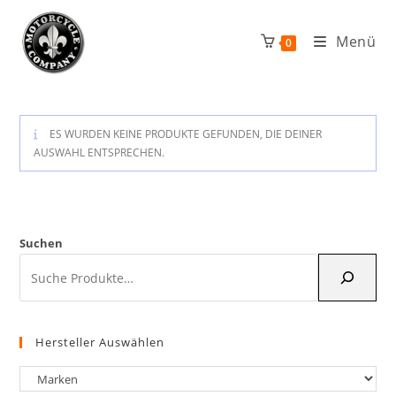
Zum
Inhalt
Menü
0
springen
ES WURDEN KEINE PRODUKTE GEFUNDEN, DIE DEINER
AUSWAHL ENTSPRECHEN.
Suchen
Hersteller Auswählen