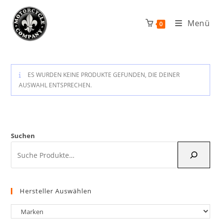
Zum
Inhalt
Menü
0
springen
ES WURDEN KEINE PRODUKTE GEFUNDEN, DIE DEINER
AUSWAHL ENTSPRECHEN.
Suchen
Hersteller Auswählen