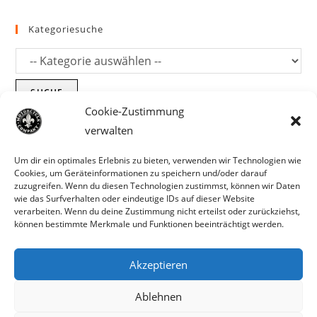
Kategoriesuche
SUCHE
Cookie-Zustimmung
verwalten
Um dir ein optimales Erlebnis zu bieten, verwenden wir Technologien wie
Cookies, um Geräteinformationen zu speichern und/oder darauf
zuzugreifen. Wenn du diesen Technologien zustimmst, können wir Daten
wie das Surfverhalten oder eindeutige IDs auf dieser Website
verarbeiten. Wenn du deine Zustimmung nicht erteilst oder zurückziehst,
können bestimmte Merkmale und Funktionen beeinträchtigt werden.
Akzeptieren
Parts für Harley Davidson, Indian und
Ablehnen
Copyright MCC 2023
andere. Preisirrtümer und Fehlbestände