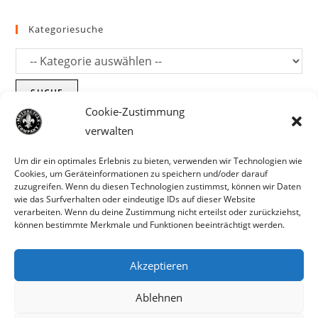
Kategoriesuche
SUCHE
Cookie-Zustimmung
verwalten
Um dir ein optimales Erlebnis zu bieten, verwenden wir Technologien wie
Cookies, um Geräteinformationen zu speichern und/oder darauf
zuzugreifen. Wenn du diesen Technologien zustimmst, können wir Daten
wie das Surfverhalten oder eindeutige IDs auf dieser Website
verarbeiten. Wenn du deine Zustimmung nicht erteilst oder zurückziehst,
können bestimmte Merkmale und Funktionen beeinträchtigt werden.
Akzeptieren
Parts für Harley Davidson, Indian und
Ablehnen
Copyright MCC 2023
andere. Preisirrtümer und Fehlbestände