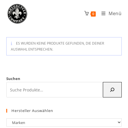
Zum
Inhalt
Menü
0
springen
ES WURDEN KEINE PRODUKTE GEFUNDEN, DIE DEINER
AUSWAHL ENTSPRECHEN.
Suchen
Hersteller Auswählen