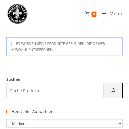
Zum
Inhalt
Menü
0
springen
ES WURDEN KEINE PRODUKTE GEFUNDEN, DIE DEINER
AUSWAHL ENTSPRECHEN.
Suchen
Hersteller Auswählen