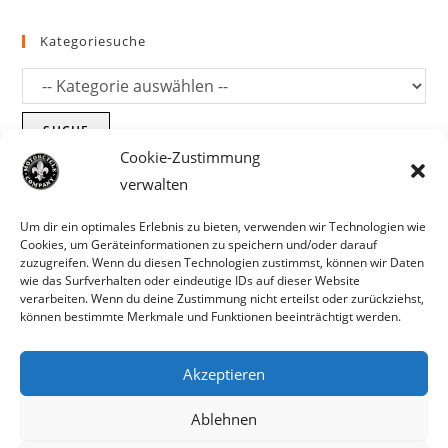
Kategoriesuche
SUCHE
Cookie-Zustimmung
verwalten
Um dir ein optimales Erlebnis zu bieten, verwenden wir Technologien wie
Cookies, um Geräteinformationen zu speichern und/oder darauf
zuzugreifen. Wenn du diesen Technologien zustimmst, können wir Daten
wie das Surfverhalten oder eindeutige IDs auf dieser Website
verarbeiten. Wenn du deine Zustimmung nicht erteilst oder zurückziehst,
können bestimmte Merkmale und Funktionen beeinträchtigt werden.
Akzeptieren
Parts für Harley Davidson, Indian und
Ablehnen
Copyright MCC 2023
andere. Preisirrtümer und Fehlbestände