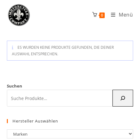
Zum
Inhalt
Menü
0
springen
ES WURDEN KEINE PRODUKTE GEFUNDEN, DIE DEINER
AUSWAHL ENTSPRECHEN.
Suchen
Hersteller Auswählen