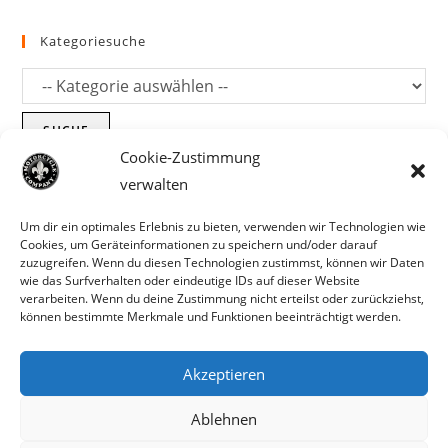
Kategoriesuche
SUCHE
Cookie-Zustimmung
verwalten
Um dir ein optimales Erlebnis zu bieten, verwenden wir Technologien wie
Cookies, um Geräteinformationen zu speichern und/oder darauf
zuzugreifen. Wenn du diesen Technologien zustimmst, können wir Daten
wie das Surfverhalten oder eindeutige IDs auf dieser Website
verarbeiten. Wenn du deine Zustimmung nicht erteilst oder zurückziehst,
können bestimmte Merkmale und Funktionen beeinträchtigt werden.
Akzeptieren
Parts für Harley Davidson, Indian und
Ablehnen
Copyright MCC 2023
andere. Preisirrtümer und Fehlbestände