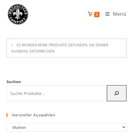
Zum
Inhalt
Menü
0
springen
ES WURDEN KEINE PRODUKTE GEFUNDEN, DIE DEINER
AUSWAHL ENTSPRECHEN.
Suchen
Hersteller Auswählen