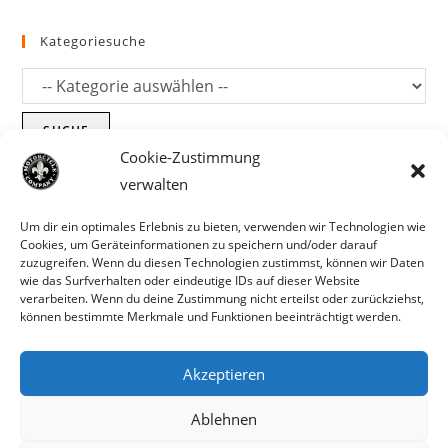
Kategoriesuche
SUCHE
Cookie-Zustimmung
verwalten
Um dir ein optimales Erlebnis zu bieten, verwenden wir Technologien wie
Cookies, um Geräteinformationen zu speichern und/oder darauf
zuzugreifen. Wenn du diesen Technologien zustimmst, können wir Daten
wie das Surfverhalten oder eindeutige IDs auf dieser Website
verarbeiten. Wenn du deine Zustimmung nicht erteilst oder zurückziehst,
können bestimmte Merkmale und Funktionen beeinträchtigt werden.
Akzeptieren
Parts für Harley Davidson, Indian und
Ablehnen
Copyright MCC 2023
andere. Preisirrtümer und Fehlbestände