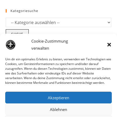
Kategoriesuche
SUCHE
Cookie-Zustimmung
verwalten
Um dir ein optimales Erlebnis zu bieten, verwenden wir Technologien wie
Cookies, um Geräteinformationen zu speichern und/oder darauf
zuzugreifen. Wenn du diesen Technologien zustimmst, können wir Daten
wie das Surfverhalten oder eindeutige IDs auf dieser Website
verarbeiten. Wenn du deine Zustimmung nicht erteilst oder zurückziehst,
können bestimmte Merkmale und Funktionen beeinträchtigt werden.
Akzeptieren
Parts für Harley Davidson, Indian und
Ablehnen
Copyright MCC 2023
andere. Preisirrtümer und Fehlbestände