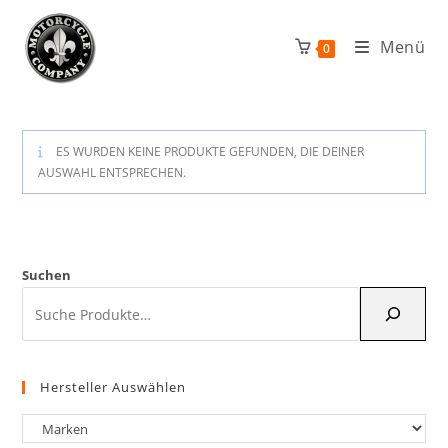
Zum
Inhalt
Menü
0
springen
ES WURDEN KEINE PRODUKTE GEFUNDEN, DIE DEINER
AUSWAHL ENTSPRECHEN.
Suchen
Hersteller Auswählen