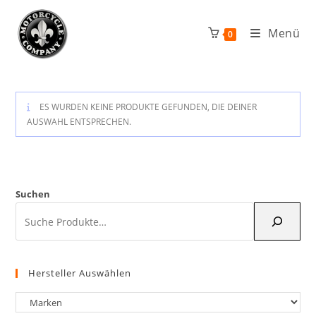
Zum
Inhalt
Menü
0
springen
ES WURDEN KEINE PRODUKTE GEFUNDEN, DIE DEINER
AUSWAHL ENTSPRECHEN.
Suchen
Hersteller Auswählen