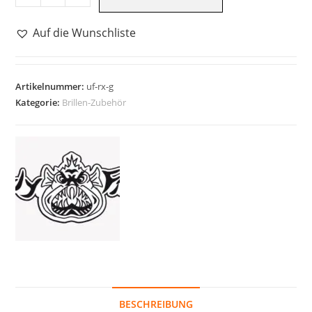
Fish
Korrekturlinseneinsatz
Auf die Wunschliste
RX
Gasket
Glide
Artikelnummer:
uf-rx-g
Menge
Kategorie:
Brillen-Zubehör
BESCHREIBUNG