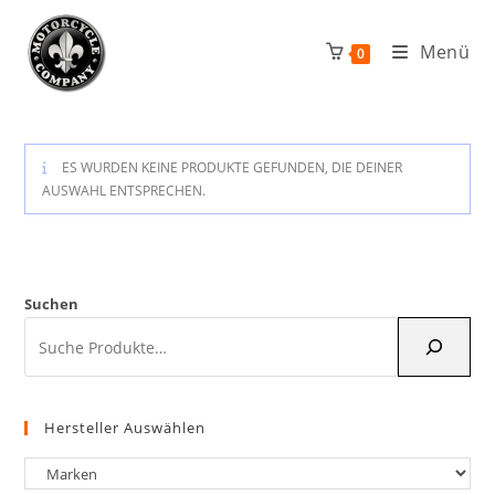
Zum
Inhalt
Menü
0
springen
ES WURDEN KEINE PRODUKTE GEFUNDEN, DIE DEINER
AUSWAHL ENTSPRECHEN.
Suchen
Hersteller Auswählen