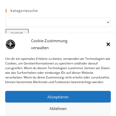
Kategoriesuche
SUCHE
Cookie-Zustimmung
verwalten
Um dir ein optimales Erlebnis zu bieten, verwenden wir Technologien wie
Cookies, um Geräteinformationen zu speichern und/oder darauf
zuzugreifen. Wenn du diesen Technologien zustimmst, können wir Daten
wie das Surfverhalten oder eindeutige IDs auf dieser Website
verarbeiten. Wenn du deine Zustimmung nicht erteilst oder zurückziehst,
können bestimmte Merkmale und Funktionen beeinträchtigt werden.
Akzeptieren
Parts für Harley Davidson, Indian und
Ablehnen
Copyright MCC 2023
andere. Preisirrtümer und Fehlbestände